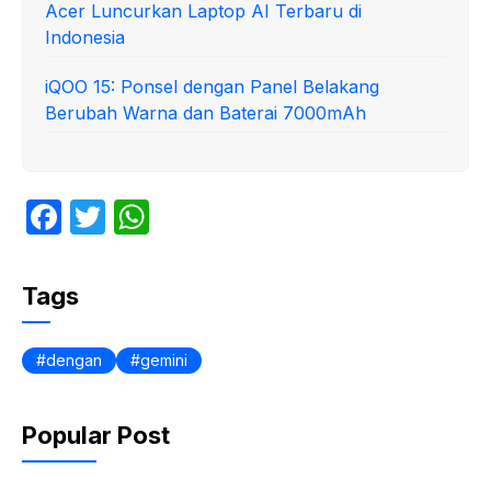
Acer Luncurkan Laptop AI Terbaru di
Indonesia
iQOO 15: Ponsel dengan Panel Belakang
Berubah Warna dan Baterai 7000mAh
F
T
W
a
w
h
c
itt
at
Tags
e
er
s
b
A
dengan
gemini
o
p
o
p
Popular Post
k